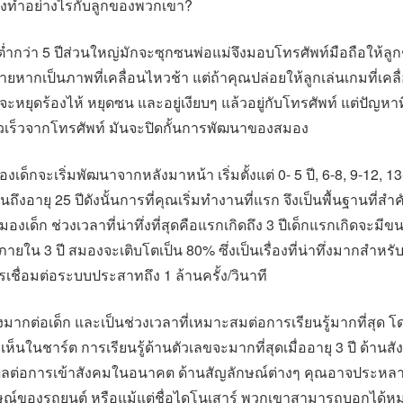
รองทำอย่างไรกับลูกของพวกเขา?
ต่ำกว่า 5 ปีส่วนใหญ่มักจะซุกซนพ่อแม่จึงมอบโทรศัพท์มือถือให้ลูก
ายหากเป็นภาพที่เคลื่อนไหวช้า แต่ถ้าคุณปล่อยให้ลูกเล่นเกมที่เคลื่
จะหยุดร้องไห้ หยุดซน และอยู่เงียบๆ แล้วอยู่กับโทรศัพท์ แต่ปัญหาที
หวเร็วจากโทรศัพท์ มันจะปิดกั้นการพัฒนาของสมอง
็กจะเริ่มพัฒนาจากหลังมาหน้า เริ่มตั้งแต่ 0- 5 ปี, 6-8, 9-12, 1
งอายุ 25 ปีดังนั้นการที่คุณเริ่มทำงานที่แรก จึงเป็นพื้นฐานที่สำคั
งเด็ก ช่วงเวลาที่น่าทึ่งที่สุดคือแรกเกิดถึง 3 ปีเด็กแรกเกิดจะม
ยใน 3 ปี สมองจะเติบโตเป็น 80% ซึ่งเป็นเรื่องที่น่าทึ่งมากสำหรั
ารเชื่อมต่อระบบประสาทถึง 1 ล้านครั้ง/วินาที
งมากต่อเด็ก และเป็นช่วงเวลาที่เหมาะสมต่อการเรียนรู้มากที่สุด โ
เห็นในชาร์ต การเรียนรู้ด้านตัวเลขจะมากที่สุดเมื่ออายุ 3 ปี ด้านสั
ส่งผลต่อการเข้าสังคมในอนาคต ด้านสัญลักษณ์ต่างๆ คุณอาจประหลา
์ของรถยนต์ หรือแม้แต่ชื่อไดโนเสาร์ พวกเขาสามารถบอกได้หมด