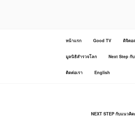
ข้าม
ไป
บริษัท เนกซ์ส
ยัง
บทความ
หน้าแรก
Good TV
ดิจิต
มูลนิธิสำรวจโลก
Next Step กับ
ติดต่อเรา
English
NEXT STEP กับแนวคิด