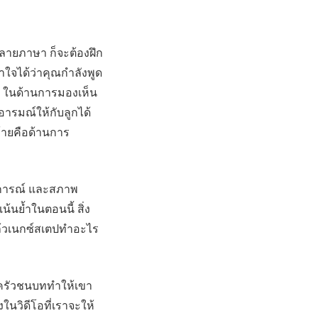
หลายภาษา ก็จะต้องฝึก
าใจได้ว่าคุณกำลังพูด
นๆ ในด้านการมองเห็น
รมณ์ให้กับลูกได้
ท้ายคือด้านการ
บการณ์ และสภาพ
น้นย้ำในตอนนี้ สิ่ง
แล้วเนกซ์สเตปทำอะไร
อบครัวชนบททำให้เขา
งในวิดีโอที่เราจะให้